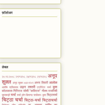
फ़ॉलोअर
लेबल
अनूप
२०.१२.२००८
२१/१२/०८
२४/१२/०८
२९/१२/०८
शुक्ल
आलोक
अभय तिवारी
अनूप शुक्ल ०७/०१/०९
उड़न तश्तरी
कुश
आशीष श्रीवास्तव
एग्रीगेटर चर्चा
कोलकाता
गिरिराज जोशी "कविराज"
गौतम राजरिशी
चर्चा
चिट्ठचर्चा
घुमक्कड़ी
चर्चा ऑन डिमाण्ड
चर्चाकारः कुश
चिट्ठा चर्चा
चिट्ठा-चर्चा
चिट्ठाचर्चा
डा. अनुराग
डार्विन का
जितेन्द्र
जीतू
ट्रैवेलॉग