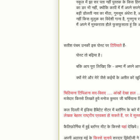
स्‍कूल में झा सर पता नहीं पुस्‍तक के किस हिस्
का डर भी नहीं, क्‍योंकि कापी में मैं अपने सप
बड़ी डोलती नाव का मीठा, गुमसुम अंधेरा है, 
नहीं किस मुलुक का विदेशी गाना है, गुनगुना र
मैं अपने में मुस्‍कराता हौले फुसफुसाता हूं कि अम
सतीश पंचम उनकी इस पोस्ट पर
टिपियाते
हैं-
पोस्ट तो बढ़िया है।
बकि आप पूरा लिखिए कि - अम्मा मैं अपने आप
क्यों मेरे और मेरे जैसे कईयों के अतीत को खुल
चिठियाना टिपिआना वाद-विवाद .... आंखों देखा हाल ..
मजेदार किस्से लिखते हुये मनोज कुमार जी चर्चियाना कि
कल दिल्ली में इंडिया हैबिटेट सेंटर में ब्लॉगिंग के ब
लेखक बेहतर राष्‍ट्रीय प्रवक्‍ता हो सकते हैं, पर वे सुस्
कैलिफ़ोर्निया में हुई ब्लॉगर मीट के किस्से
यहां
देखिये।
अपनी अठारह मई के
किस्से सुनाये
सरदार द्विवेदीजी न