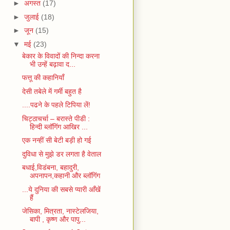
►
अगस्त
(17)
►
जुलाई
(18)
►
जून
(15)
▼
मई
(23)
बेकार के विवादों की निन्दा करना
भी उन्हें बढ़ावा द...
फत्तू की कहानियाँ
देसी तबेले में गर्मी बहुत है
....पढने के पहले टिपिया लें!
चिट्ठाचर्चा – बरास्ते पीडी :
हिन्दी ब्लॉगिंग आखिर ...
एक नन्हीं सी बेटी बड़ी हो गई
दुविधा से मुझे डर लगता है वेताल
बधाई,विडंबना, बहादुरी,
अपनापन,कहानी और ब्लॉगिंग
...ये दुनिया की सबसे प्यारी आँखें
हैं
जेसिका, मित्रता, नास्टेलजिया,
बापी , कृष्ण और पापु...