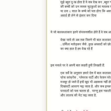
मुझे बहुत दुःख होता है ये सब देख कर ,बहुत ग
की बच्ची को उन व्यस्क चुटकुलों का मतलब 
या उस ८ साल के बच्चे को पता होगा कि अवार्
अवार्ड ही लेने से इंकार कर दिया
ये जो बालकलाकार इतने संभावनाशील होते हैं वे सब आ
देखा जाये तो अब तक जितने भी बाल कलाकार ह
..उर्मिला मतोड़कर जैसे .कुछ अपवादों को छ
का क्या हाल है हम देख रहे हैं
इस मसले पर वे अपनी बात कहती हुयी लिखती हैं:
एक सर्वे के अनुसार हमारे देश में बाल कलाकार
प्रेस कांफ्रेंस , ग्लेमरस पार्टी और फेशन पर
मजबूर हो जाते हैं इन्हें खुद भी अहसास नहीं 
दिखावटी आवरण चढ़ जाता है. और कब इनका व्यक
घरवालों को पता चलता हो . परन्तु इस नकली 
और लालच की भेंट चढ़ जाता है.