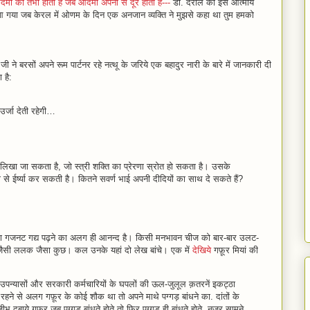
 को तभी होता है जब आदमी अपनों से दूर होता है---
डा. दराल की इस आत्मीय
 गया जब केरल में ओणम के दिन एक अनजान व्यक्ति ने मुझसे कहा था तुम हमको
ी ने बरसों अपने रूम पार्टनर रहे नत्थू के जरिये एक बहादुर नारी के बारे में जानकारी दी
 है:
र्जा देती रहेगी…
लिखा जा सकता है, जो स्त्री शक्ति का प्रेरणा स्रोत हो सकता है। उसके
ा से ईर्ष्या कर सकती है। कितने सवर्ण भाई अपनी दीदियों का साथ दे सकते हैं?
का गजनट गद्य पढ़ने का अलग ही आनन्द है। किसी मनभावन चीज को बार-बार उलट-
जैसी ललक जैसा कुछ। कल उनके यहां दो लेख बांचे। एक में
देखिये
गफ़ूर मियां की
े उपन्‍यासों और सरकारी कर्मचारियों के घपलों की ऊल-जुलूल क़तरनें इकट्ठा
रहने से अलग गफ़ूर के कोई शौक था तो अपने माथे पग्‍गड़ बांधने का. दांतों के
ीभ दबाये गफ़ूर जब पग्‍गड़ बांधते होते तो फिर पग्‍गड़ ही बांधते होते, नज़र सामने