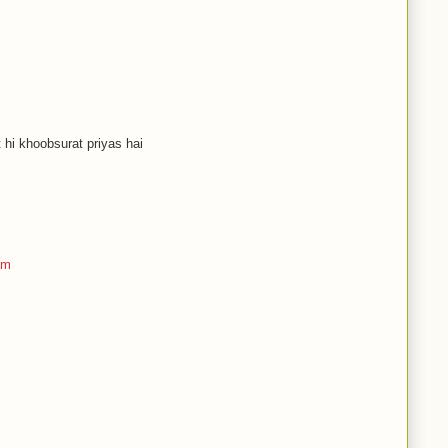
t hi khoobsurat priyas hai
am