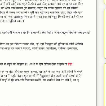
क में बनी रहती और पट्टे फेंटते व उसे ठोंक-बजाकर माथे पर साटते वक़्त फिर
ा का अन्‍य कोई मसला (या मसाला) गफ़ूर को उनके खुशपने की सौ फ़ीसदी
द्रीयता से अलग कर सकने में पूरी और बुरी तरह नाक़ाबिल होता. सिर्फ़ और एक
ऐसा था जिसे खेलते हुए फिर अपने पग्‍गड़ तक को गफ़ूर किनारे कर जाते थे! वह
था हमारा चूतिया काटना.
ा। प्रमोदजी ने लाकर धर दिया सामने। लेव देखो। लेकिन गफ़ूर मियां के कने एक ठो
 सिंगार का एक नेहभरा नज़ारा लेते, ‘हां, तुम तिलकुट को दुनिया के कौनो अनोखी
ा कहां-कहां घूम आया? बग़दाद, बख्‍शी सराय, तिफलिस, दमिश्‍क, इस्‍ताम्‍बुल,
ममें से बहुतों की कहानी है। आधी या पूरी लेकिन कुछ न कुछ तो
हैइऐ
:
 थक गए होते, और सब तरफ़ सन्‍नाटा छा जाने के बाद जब जागी आंखों के सपने
्‍मा में गड्ढे गोड़ना शुरु करतीं, मैं चिंहुककर और जल्‍दी-जल्‍दी अम्‍मां के पैर
 साड़ी से मुंह ढांपे-ढांपे शिकायत करती, ‘पैर दबाने में तेरा मन नहीं है, जा तू