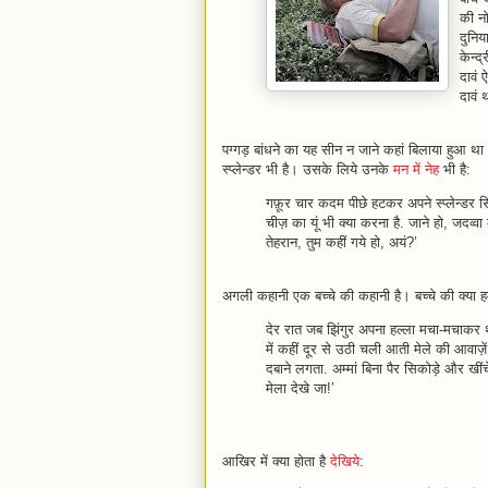
की नो
दुनिय
केन्‍
दावं 
दावं 
पग्गड़ बांधने का यह सीन न जाने कहां बिलाया हुआ थ
स्प्लेन्डर भी है। उसके लिये उनके
मन में नेह
भी है:
गफ़ूर चार कदम पीछे हटकर अपने स्‍प्‍लेन्‍डर
चीज़ का यूं भी क्‍या करना है. जाने हो, जदव्व
तेहरान, तुम कहीं गये हो, अयं?’
अगली कहानी एक बच्चे की कहानी है। बच्चे की क्या ह
देर रात जब झिंगुर अपना हल्‍ला मचा-मचाकर
में कहीं दूर से उठी चली आती मेले की आवाज़ें आत
दबाने लगता. अम्‍मां बिना पैर सिकोड़े और खींचें
मेला देखे जा!’
आखिर में क्या होता है
देखिये
: