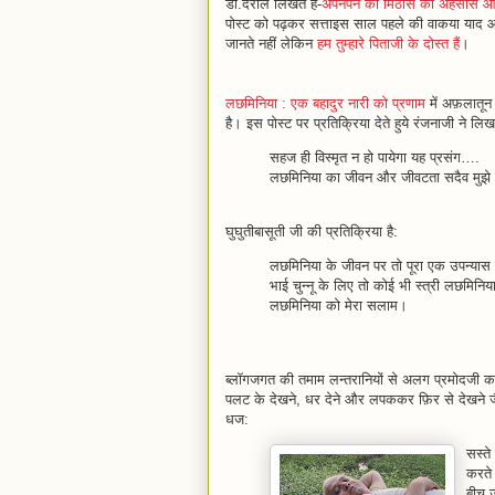
डा.दराल लिखते हैं-
अपनेपन की मिठास का अहसास आदमी
पोस्ट को पढ़कर सत्ताइस साल पहले की वाकया याद आ
जानते नहीं लेकिन
हम तुम्हारे पिताजी के दोस्त हैं
।
लछमिनिया : एक बहादुर नारी को प्रणाम
में अफ़लातून ज
है। इस पोस्ट पर प्रतिक्रिया देते हुये रंजनाजी ने लिखा
सहज ही विस्मृत न हो पायेगा यह प्रसंग….
लछमिनिया का जीवन और जीवटता सदैव मुझे उ
घुघुतीबासूती जी की प्रतिक्रिया है:
लछमिनिया के जीवन पर तो पूरा एक उपन्यास 
भाई चुन्नू के लिए तो कोई भी स्त्री लछमिनिय
लछमिनिया को मेरा सलाम।
ब्लॉगजगत की तमाम लन्तरानियों से अलग प्रमोदजी 
पलट के देखने, धर देने और लपककर फ़िर से देखने 
धज:
सस्‍त
करते 
बीच ज