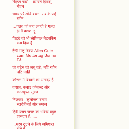
चिट्ठा चर्चा – बरास्ते हिमांशु
मोहन
समय परे ओछे बचन, सब के सहे
रहीम
…गलत जो बात लगती है गलत
ही मैं बताता हूं
चिट्ठे को भी सोशियल नेटवर्किंग
बना दिया है
हैप्पी मातृ दिवस Alles Gute
zum Muttertag Bonne
Fê...
जो बड़ेन को लघु कहें, नहिं रहीम
घटि जाहिं
कोसल में विचारों का अनादर है
कसाब, कबाड़ कोबाल्ट और
कन्फ़्यूज्ड सूरज
निरुपमा : कुलीनता बनाम
स्त्रीविमर्श और समाज
हिंदी ब्लाग जगत का भविष्य बहुत
शानदार है......
...भ्रम टूटने के लिये अभिशप्त
होते हैं