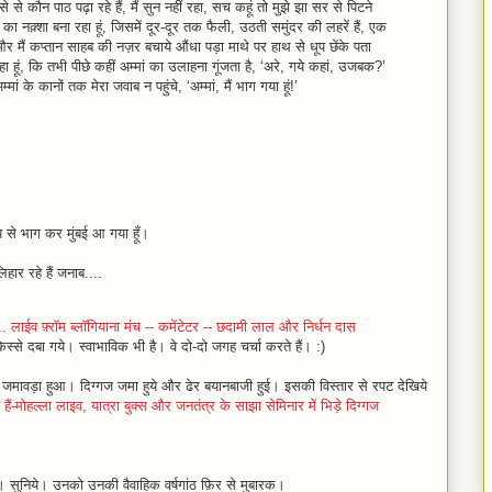
‍से से कौन पाठ पढ़ा रहे हैं, मैं सुन नहीं रहा, सच कहूं तो मुझे झा सर से पिटने
ने का नक़्शा बना रहा हूं, जिसमें दूर-दूर तक फैली, उठती समुंदर की लहरें हैं, एक
और मैं कप्‍तान साहब की नज़र बचाये औंधा पड़ा माथे पर हाथ से धूप छेंके पता
हा हूं, कि तभी पीछे कहीं अम्‍मां का उलाहना गूंजता है, ‘अरे, गये कहां, उजबक?’
्‍मां के कानों तक मेरा जवाब न पहुंचे, ‘अम्‍मां, मैं भाग गया हूं!’
 से भाग कर मुंबई आ गया हूँ।
िहार रहे हैं जनाब....
.. लाईव फ़्रॉम ब्लॉगियाना मंच -- कमेंटेटर -- छदामी लाल और निर्धन दास
स्से दबा गये। स्वाभाविक भी है। वे दो-दो जगह चर्चा करते हैं। :)
ारे में जमावड़ा हुआ। दिग्गज जमा हुये और ढेर बयानबाजी हुई। इसकी विस्तार से रपट देखिये
‍त हैं-मोहल्‍ला लाइव, यात्रा बुक्‍स और जनतंत्र के साझा सेमिनार में भिड़े दिग्‍गज
े। सुनिये। उनको उनकी वैवाहिक वर्षगांठ फ़िर से मुबारक।