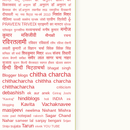
विकासवाद
डॉ .अनुराग
डॉ अनुराग
डॉ अनुराग
डॉ
बिनायक सेन
डॉ.अनुराग
तकनीक
ताऊ रामपुरिया
दियाबरनी
निशांत मिश्र
दीपावली
नए
नया चिट्ठा
नव-वर्ष 2010
नीलिमा
प्रवीण त्रिवेदी ╬
पल्लवी सक्सेना
प्रभाष जोशी
PRAVEEN TRIVEDI
प्राइमरी का मास्टर
प्रेरक
मनोज
मध्यान्हचर्चा
मनीष कुमार
प्रोफाइल
फुरसतिया
कुमार
मसिजीवी
मीनाक्षी
रचना
रविरतलामी
रविवार
रविवार्ता
रश्मि रविजा
रोशनी
लवली कुमारी
विज्ञान चर्चा
विवेक
विवेक सिंह
लौ
शिवकुमार मिश्र
संजय तिवारी
शनिवार की चर्चा
संजय
समीर लाल
सागर चन्द नाहर
संजय बेंगाणी
समीक्षा
सुजाता
सृजन शिल्पी
सैरसपाटा
स्वागत
हँसता खेलता बचपन
हिन्दी
हिन्दी चिट्ठाचर्चा
bhagat singh
chitha charcha
Blogger
blogs
chithacharcha
chithha charcha
chitthacharcha
criticism
debashish
ek aur anek
Giriraj Joshi
hindiblogs
INDIA
"Kaviraj"
holi
ink
Kavita Vachaknavee
blogging
masijeevi
neelima
Nishant Mishra
Sagar Chand
notepad
note pad
rakesh
Nahar
sameer lal
sanjay bengani
Srijan
Tarun
sujata
Shilpi
vivek
YOU TUBE